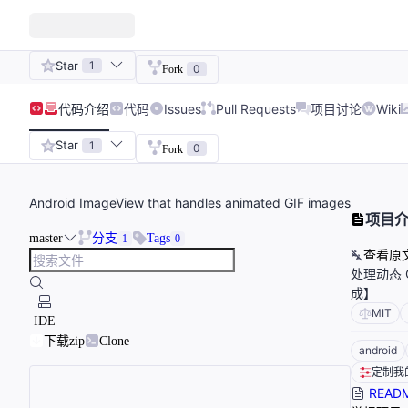
Star
1
0
Fork
代码
介绍
代码
Issues
Pull Requests
项目讨论
Wiki
Star
1
0
Fork
Android ImageView that handles animated GIF images
项目
master
分支
Tags
1
0
查看原
处理动态 G
成】
MIT
IDE
下载zip
Clone
android
定制我
READ