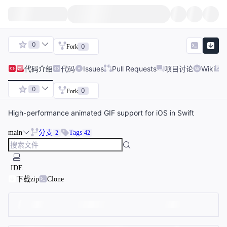
0
0
Fork
代码
介绍
代码
Issues
Pull Requests
项目讨论
Wiki
0
0
Fork
High-performance animated GIF support for iOS in Swift
main
分支
Tags
2
42
IDE
下载zip
Clone