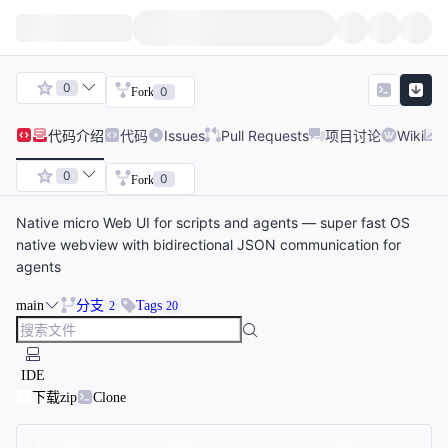
0
0
Fork
代码
介绍
代码
Issues
Pull Requests
项目讨论
Wiki
0
0
Fork
Native micro Web UI for scripts and agents — super fast OS
native webview with bidirectional JSON communication for
agents
main
分支
Tags
2
20
IDE
下载zip
Clone