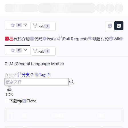
0
0
Fork
代码
介绍
代码
Issues
Pull Requests
项目讨论
Wiki
0
0
Fork
GLM (General Language Model)
main
分支
Tags
7
0
IDE
下载zip
Clone