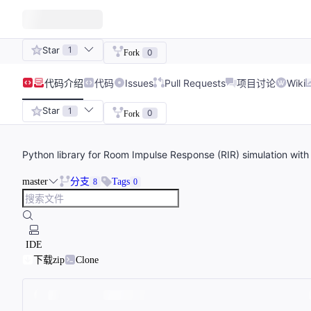
Star
1
0
Fork
代码
介绍
代码
Issues
Pull Requests
项目讨论
Wiki
Star
1
0
Fork
Python library for Room Impulse Response (RIR) simulation with
master
分支
Tags
8
0
IDE
下载zip
Clone