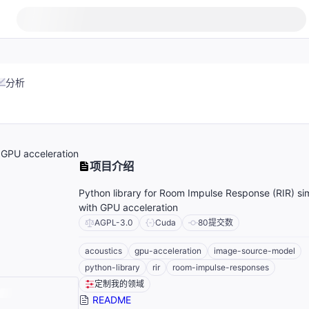
分析
 GPU acceleration
项目介绍
Python library for Room Impulse Response (RIR) si
with GPU acceleration
AGPL-3.0
Cuda
80
提交数
acoustics
gpu-acceleration
image-source-model
python-library
rir
room-impulse-responses
定制我的领域
README