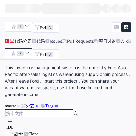
7
3
Fork
代码
介绍
代码
Issues
Pull Requests
项目讨论
Wiki
7
3
Fork
This Inventory management system is the currently Ford Asia
Pacific after-sales logistics warehousing supply chain process .
After I leave Ford , I start this project . You can share your
vacant warehouse space, use it for those in need, and
generate income
master
分支
Tags
16
10
IDE
下载zip
Clone