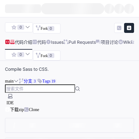
0
0
Fork
代码
介绍
代码
Issues
Pull Requests
项目讨论
Wiki
0
0
Fork
Compile Sass to CSS.
main
分支
Tags
3
19
IDE
下载zip
Clone