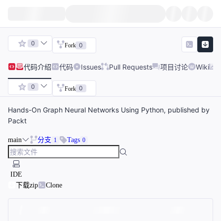
0
0
Fork
代码
介绍
代码
Issues
Pull Requests
项目讨论
Wiki
0
0
Fork
Hands-On Graph Neural Networks Using Python, published by
Packt
main
分支
Tags
1
0
IDE
下载zip
Clone