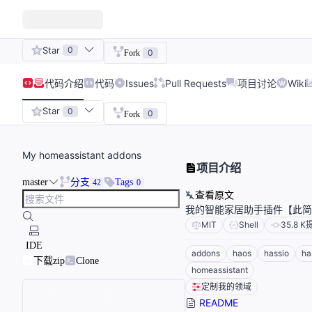
Star
0
0
Fork
代码
介绍
代码
Issues
Pull Requests
项目讨论
Wiki
Star
0
0
Fork
My homeassistant addons
项目介绍
master
分支
Tags
42
0
查看原文
我的智能家居助手插件【此简
MIT
Shell
35.8 K
IDE
addons
haos
hassio
ha
下载zip
Clone
homeassistant
定制我的领域
README