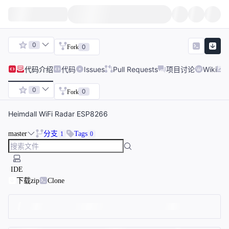
0
0
Fork
代码
介绍
代码
Issues
Pull Requests
项目讨论
Wiki
0
0
Fork
Heimdall WiFi Radar ESP8266
master
分支
Tags
1
0
IDE
下载zip
Clone