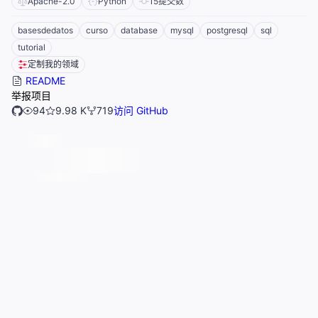
Apache-2.0
Python
15
提交数
basesdedatos
curso
database
mysql
postgresql
sql
tutorial
定制我的领域
README
举报项目
94
9.98 K
719
访问 GitHub