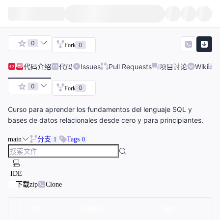
0
0
Fork
代码
介绍
代码
Issues
Pull Requests
项目讨论
Wiki
0
0
Fork
Curso para aprender los fundamentos del lenguaje SQL y
bases de datos relacionales desde cero y para principiantes.
main
分支
Tags
1
0
IDE
下载zip
Clone