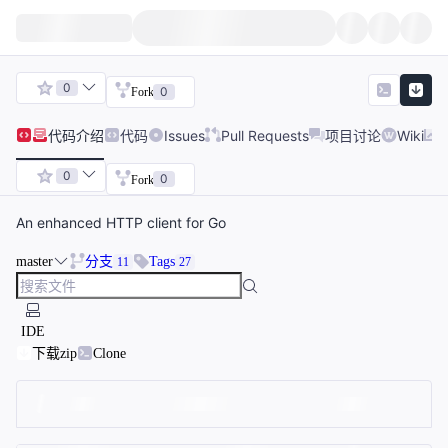
0
0
Fork
代码
介绍
代码
Issues
Pull Requests
项目讨论
Wiki
0
0
Fork
An enhanced HTTP client for Go
master
分支
Tags
11
27
IDE
下载zip
Clone