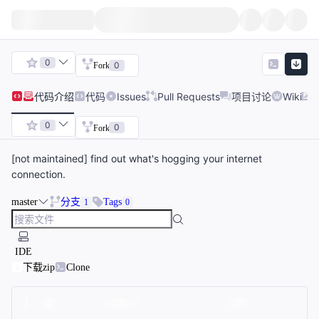
0
0
Fork
代码
介绍
代码
Issues
Pull Requests
项目讨论
Wiki
0
0
Fork
[not maintained] find out what's hogging your internet
connection.
master
分支
Tags
1
0
IDE
下载zip
Clone