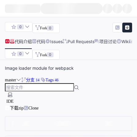
0
0
Fork
代码
介绍
代码
Issues
Pull Requests
项目讨论
Wiki
0
0
Fork
Image loader module for webpack
master
分支
Tags
14
46
IDE
下载zip
Clone