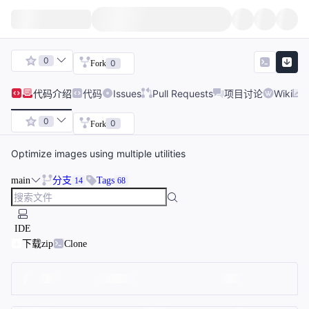
0
0
Fork
代码
介绍
代码
Issues
Pull Requests
项目讨论
Wiki
0
0
Fork
Optimize images using multiple utilities
main
分支
Tags
14
68
IDE
下载zip
Clone