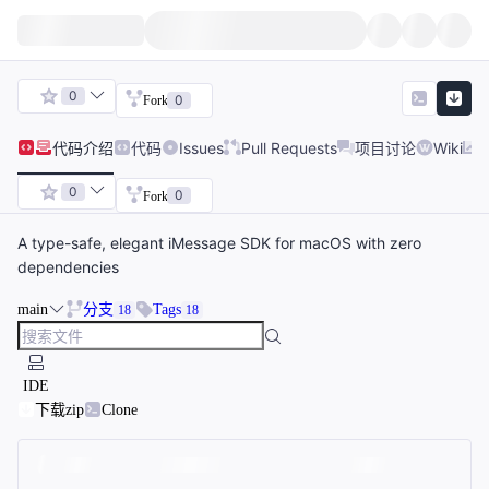
0
0
Fork
代码
介绍
代码
Issues
Pull Requests
项目讨论
Wiki
0
0
Fork
A type-safe, elegant iMessage SDK for macOS with zero
dependencies
main
分支
Tags
18
18
IDE
下载zip
Clone