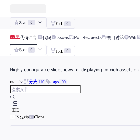
Star
0
0
Fork
代码
介绍
代码
Issues
Pull Requests
项目讨论
Wiki
Star
0
0
Fork
Highly configurable slideshows for displaying Immich assets o
main
分支
Tags
110
100
IDE
下载zip
Clone