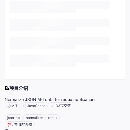
项目介绍
Normalize JSON API data for redux applications
MIT
JavaScript
133
提交数
json-api
normalizer
redux
定制我的领域