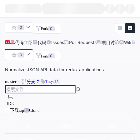
0
0
Fork
代码
介绍
代码
Issues
Pull Requests
项目讨论
Wiki
0
0
Fork
Normalize JSON API data for redux applications
master
分支
Tags
7
18
IDE
下载zip
Clone