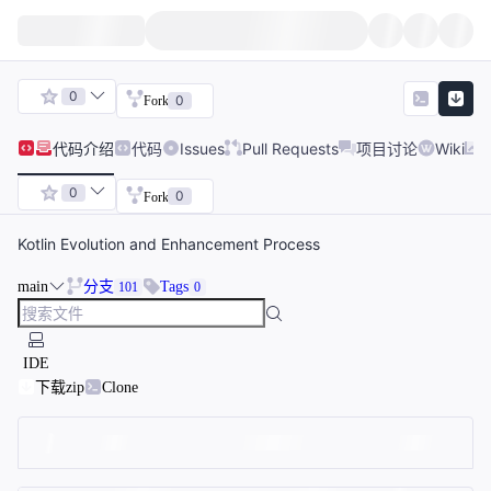
0
0
Fork
代码
介绍
代码
Issues
Pull Requests
项目讨论
Wiki
0
0
Fork
Kotlin Evolution and Enhancement Process
main
分支
Tags
101
0
IDE
下载zip
Clone