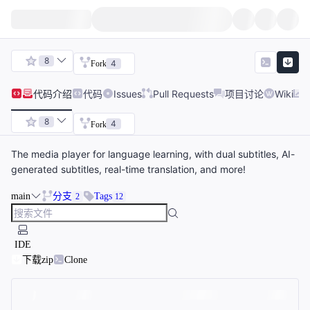
8
4
Fork
代码
介绍
代码
Issues
Pull Requests
项目讨论
Wiki
8
4
Fork
The media player for language learning, with dual subtitles, AI-
generated subtitles, real-time translation, and more!
main
分支
Tags
2
12
IDE
下载zip
Clone