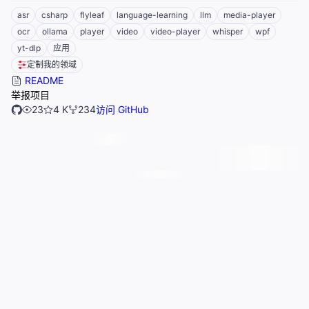
asr
csharp
flyleaf
language-learning
llm
media-player
ocr
ollama
player
video
video-player
whisper
wpf
yt-dlp
应用
定制我的领域
README
举报项目
23
4 K
234
访问 GitHub