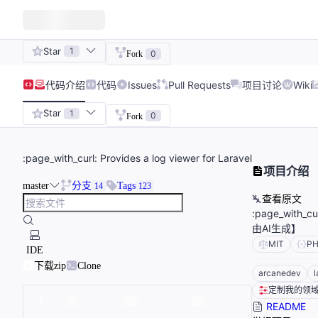
Star
1
0
Fork
代码
介绍
代码
Issues
Pull Requests
项目讨论
Wiki
Star
1
0
Fork
:page_with_curl: Provides a log viewer for Laravel
项目介绍
master
分支
Tags
14
123
查看原文
:page_with
由AI生成】
MIT
P
IDE
下载zip
Clone
arcanedev
l
定制我的领
README