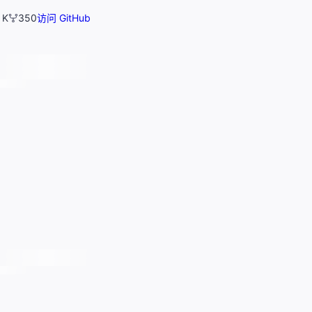
 K
350
访问 GitHub