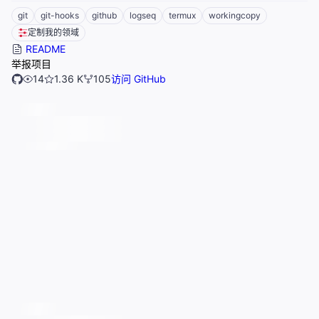
git
git-hooks
github
logseq
termux
workingcopy
定制我的领域
README
举报项目
14
1.36 K
105
访问 GitHub