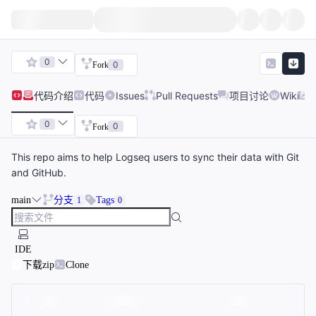
0
0
Fork
代码
介绍
代码
Issues
Pull Requests
项目讨论
Wiki
0
0
Fork
This repo aims to help Logseq users to sync their data with Git
and GitHub.
main
分支
Tags
1
0
IDE
下载zip
Clone