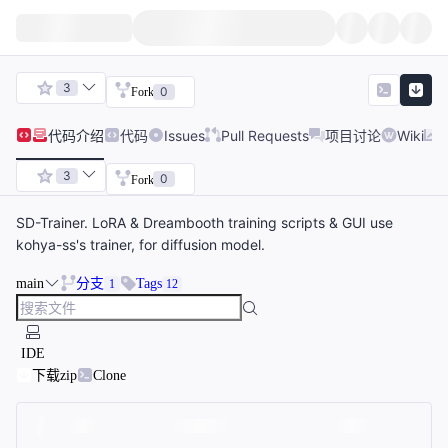
3
0
Fork
代码
介绍
代码
Issues
Pull Requests
项目讨论
Wiki
3
0
Fork
SD-Trainer. LoRA & Dreambooth training scripts & GUI use
kohya-ss's trainer, for diffusion model.
main
分支
Tags
1
12
IDE
下载zip
Clone