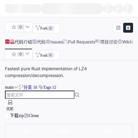
0
0
Fork
代码
介绍
代码
Issues
Pull Requests
项目讨论
Wiki
0
0
Fork
Fastest pure Rust implementation of LZ4
compression/decompression.
main
分支
Tags
18
12
IDE
下载zip
Clone