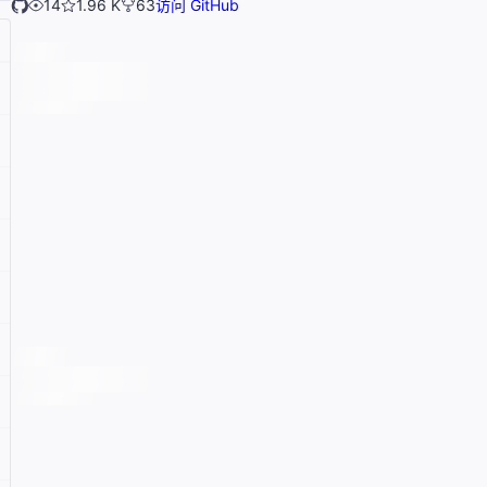
14
1.96 K
63
访问 GitHub