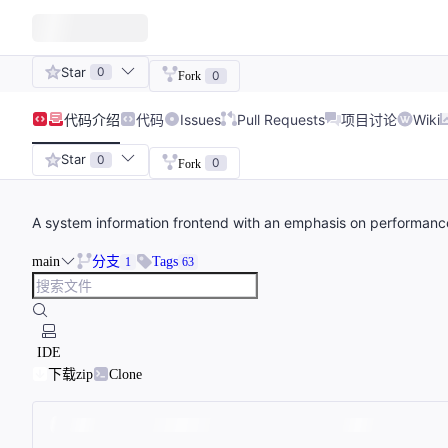
Star
0
0
Fork
代码
介绍
代码
Issues
Pull Requests
项目讨论
Wiki
Star
0
0
Fork
A system information frontend with an emphasis on performanc
main
分支
Tags
1
63
IDE
下载zip
Clone