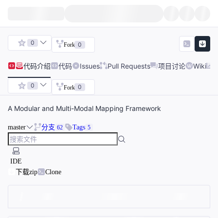
0
0
Fork
代码
介绍
代码
Issues
Pull Requests
项目讨论
Wiki
0
0
Fork
A Modular and Multi-Modal Mapping Framework
master
分支
Tags
62
5
IDE
下载zip
Clone