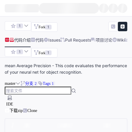
1
1
Fork
代码
介绍
代码
Issues
Pull Requests
项目讨论
Wiki
1
1
Fork
mean Average Precision - This code evaluates the performance
of your neural net for object recognition.
master
分支
Tags
2
1
IDE
下载zip
Clone