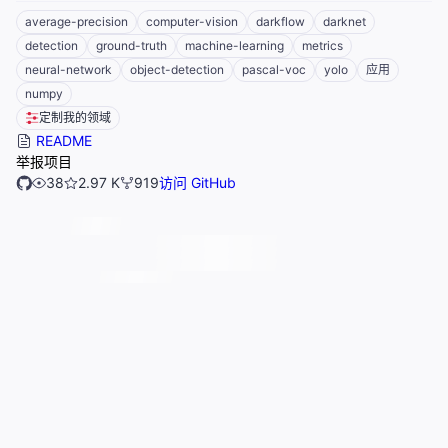
average-precision
computer-vision
darkflow
darknet
detection
ground-truth
machine-learning
metrics
neural-network
object-detection
pascal-voc
yolo
应用
numpy
定制我的领域
README
举报项目
38
2.97 K
919
访问 GitHub