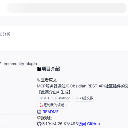
分析
API community plugin
项目介绍
查看原文
MCP服务器通过与Obsidian REST API社区插件
【此简介由AI生成】
MIT
Python
71
提交数
定制我的领域
README
举报项目
19
4.26 K
493
访问 GitHub