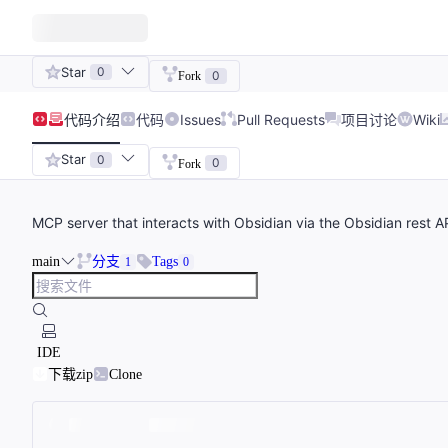
Star
0
0
Fork
代码
介绍
代码
Issues
Pull Requests
项目讨论
Wiki
Star
0
0
Fork
MCP server that interacts with Obsidian via the Obsidian rest 
main
分支
Tags
1
0
IDE
下载zip
Clone