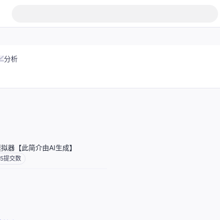
分析
模拟器【此简介由AI生成】
5
提交数