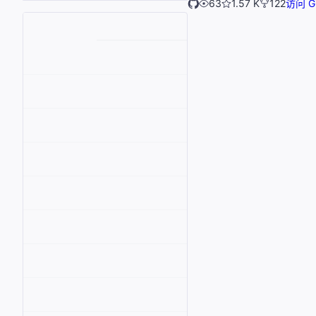
63
1.57 K
122
访问 Gi