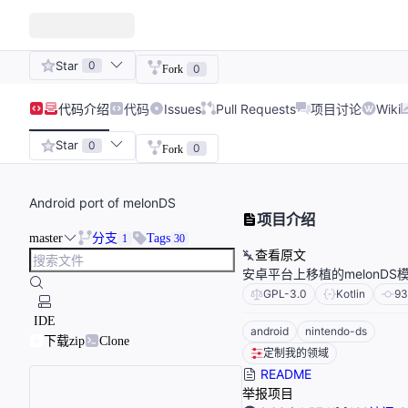
Star
0
0
Fork
代码
介绍
代码
Issues
Pull Requests
项目讨论
Wiki
Star
0
0
Fork
Android port of melonDS
项目介绍
master
分支
Tags
1
30
查看原文
安卓平台上移植的melonDS
GPL-3.0
Kotlin
93
IDE
android
nintendo-ds
下载zip
Clone
定制我的领域
README
举报项目