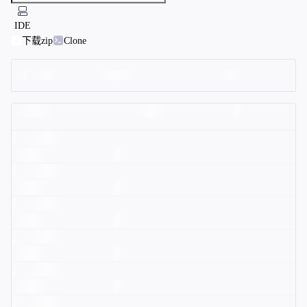
IDE
下载zip
Clone