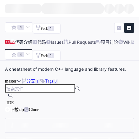
4
1
Fork
代码
介绍
代码
Issues
Pull Requests
项目讨论
Wiki
4
1
Fork
A cheatsheet of modern C++ language and library features.
master
分支
Tags
1
0
IDE
下载zip
Clone