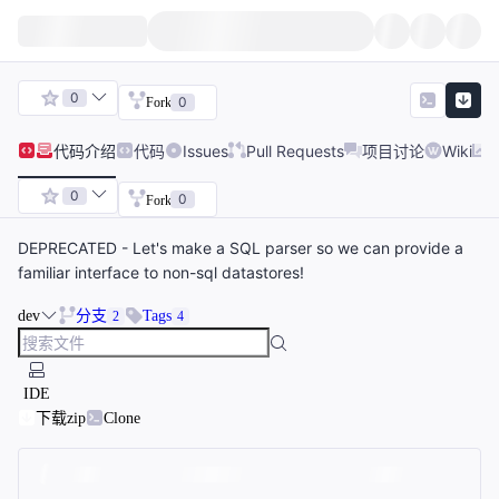
0
0
Fork
代码
介绍
代码
Issues
Pull Requests
项目讨论
Wiki
0
0
Fork
DEPRECATED - Let's make a SQL parser so we can provide a
familiar interface to non-sql datastores!
dev
分支
Tags
2
4
IDE
下载zip
Clone