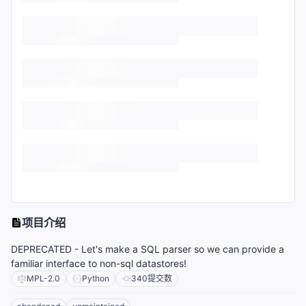
项目介绍
DEPRECATED - Let's make a SQL parser so we can provide a
familiar interface to non-sql datastores!
MPL-2.0
Python
340
提交数