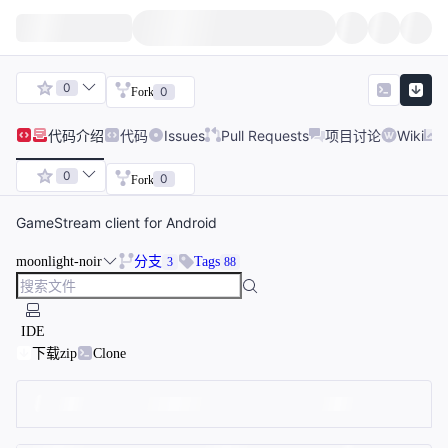
0
0
Fork
代码
介绍
代码
Issues
Pull Requests
项目讨论
Wiki
0
0
Fork
GameStream client for Android
moonlight-noir
分支
Tags
3
88
IDE
下载zip
Clone