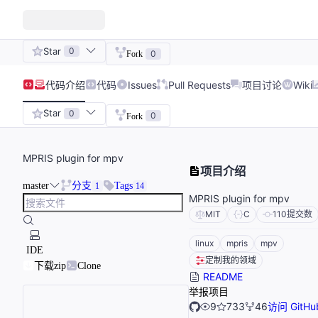
Star
0
0
Fork
代码
介绍
代码
Issues
Pull Requests
项目讨论
Wiki
Star
0
0
Fork
MPRIS plugin for mpv
项目介绍
master
分支
Tags
1
14
MPRIS plugin for mpv
MIT
C
110
提交数
linux
mpris
mpv
IDE
定制我的领域
下载zip
Clone
README
举报项目
9
733
46
访问 GitHu