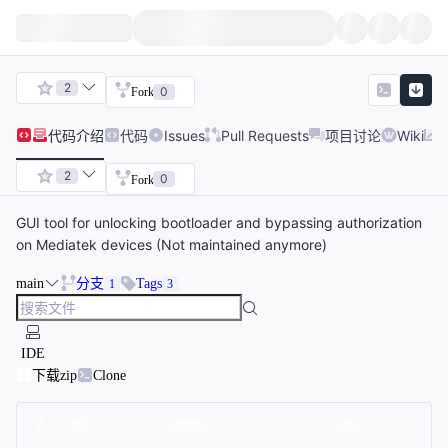
2
0
Fork
代码
介绍
代码
Issues
Pull Requests
项目讨论
Wiki
2
0
Fork
GUI tool for unlocking bootloader and bypassing authorization
on Mediatek devices (Not maintained anymore)
main
分支
Tags
1
3
IDE
下载zip
Clone