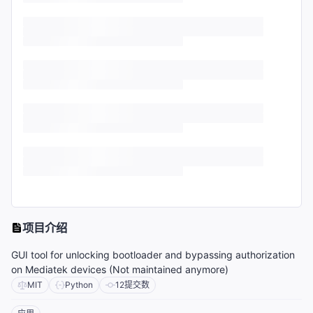
项目介绍
GUI tool for unlocking bootloader and bypassing authorization
on Mediatek devices (Not maintained anymore)
MIT
Python
12
提交数