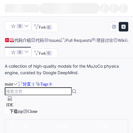
0
0
Fork
代码
介绍
代码
Issues
Pull Requests
项目讨论
Wiki
0
0
Fork
A collection of high-quality models for the MuJoCo physics
engine, curated by Google DeepMind.
main
分支
Tags
1
9
IDE
下载zip
Clone