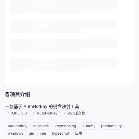
项目介绍
一款基于 AutoHotkey 的键盘映射工具
GPL-3.0
AutoHotkey
957
提交数
autohotkey
capslock
keymapping
launchy
productivity
windows
gin
vue
typescript
应用