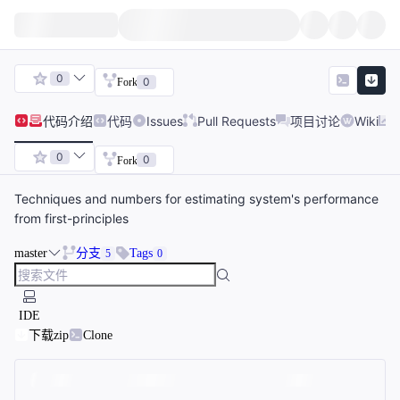
0
0
Fork
代码
介绍
代码
Issues
Pull Requests
项目讨论
Wiki
0
0
Fork
Techniques and numbers for estimating system's performance
from first-principles
master
分支
Tags
5
0
IDE
下载zip
Clone