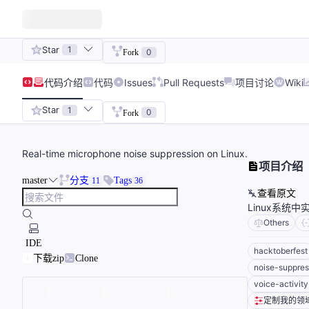
Star
1
0
Fork
代码
介绍
代码
Issues
Pull Requests
项目讨论
Wiki
Star
1
0
Fork
Real-time microphone noise suppression on Linux.
项目介绍
master
分支
Tags
11
36
查看原文
Linux系统
Others
IDE
hacktoberfest
下载zip
Clone
noise-suppres
voice-activit
定制我的领