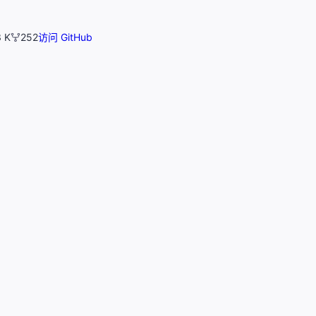
3 K
252
访问 GitHub