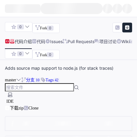
0
0
Fork
代码
介绍
代码
Issues
Pull Requests
项目讨论
Wiki
0
0
Fork
Adds source map support to node.js (for stack traces)
master
分支
Tags
10
42
IDE
下载zip
Clone