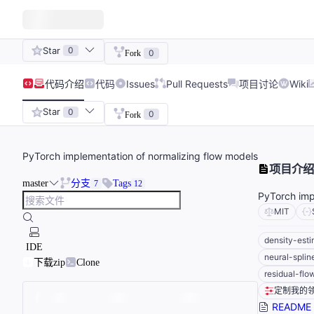
Star
0
0
Fork
代码
介绍
代码
Issues
Pull Requests
项目讨论
Wiki
Star
0
0
Fork
PyTorch implementation of normalizing flow models
项目介绍
master
分支
Tags
7
12
PyTorch imp
MIT
density-esti
IDE
neural-splin
下载zip
Clone
residual-flo
定制我的
README