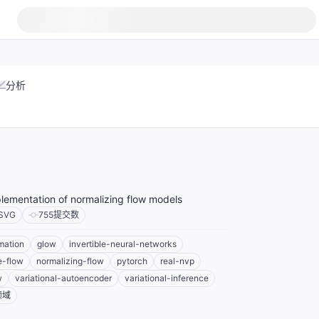
分析
lementation of normalizing flow models
SVG
755
提交数
mation
glow
invertible-neural-networks
e-flow
normalizing-flow
pytorch
real-nvp
w
variational-autoencoder
variational-inference
领域