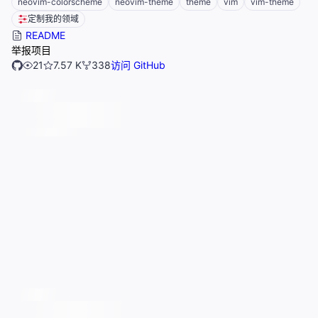
neovim-colorscheme
neovim-theme
theme
vim
vim-theme
定制我的领域
README
举报项目
21
7.57 K
338
访问 GitHub