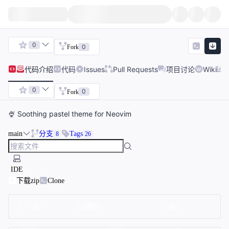
0
0
Fork
代码
介绍
代码
Issues
Pull Requests
项目讨论
Wiki
0
0
Fork
🍨 Soothing pastel theme for Neovim
main
分支
Tags
8
26
IDE
下载zip
Clone