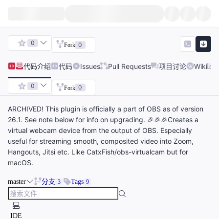
0
0
Fork
代码
介绍
代码
Issues
Pull Requests
项目讨论
Wiki
0
0
Fork
ARCHIVED! This plugin is officially a part of OBS as of version
26.1. See note below for info on upgrading. 🎉🎉🎉Creates a
virtual webcam device from the output of OBS. Especially
useful for streaming smooth, composited video into Zoom,
Hangouts, Jitsi etc. Like CatxFish/obs-virtualcam but for
macOS.
master
分支
Tags
3
9
IDE