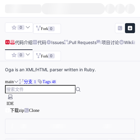
0
0
Fork
代码
介绍
代码
Issues
Pull Requests
项目讨论
Wiki
0
0
Fork
Oga is an XML/HTML parser written in Ruby.
main
分支
Tags
1
48
IDE
下载zip
Clone