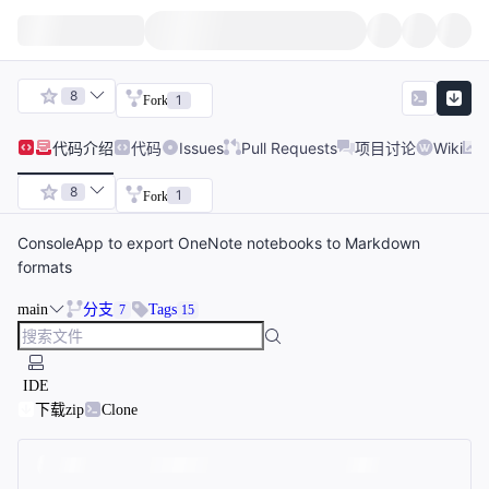
8
1
Fork
代码
介绍
代码
Issues
Pull Requests
项目讨论
Wiki
8
1
Fork
ConsoleApp to export OneNote notebooks to Markdown
formats
main
分支
Tags
7
15
IDE
下载zip
Clone