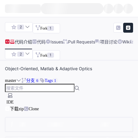
2
1
Fork
代码
介绍
代码
Issues
Pull Requests
项目讨论
Wiki
2
1
Fork
Object-Oriented, Matlab & Adaptive Optics
master
分支
Tags
6
1
IDE
下载zip
Clone