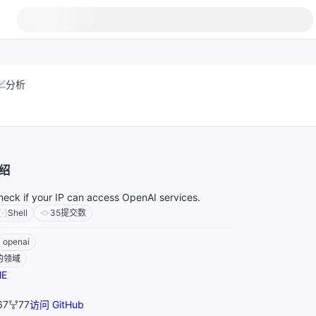
分析
绍
heck if your IP can access OpenAI services.
Shell
35
提交数
openai
的领域
E
67
77
访问 GitHub