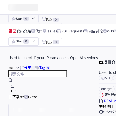
Star
0
0
Fork
代码
介绍
代码
Issues
Pull Requests
项目讨论
Wiki
Star
0
0
Fork
Used to check if your IP can access OpenAI services.
项目介
main
分支
Tags
1
0
Used to c
MIT
chatgpt
IDE
定制我
下载zip
Clone
READM
举报项目
6
7