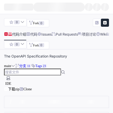
0
0
Fork
代码
介绍
代码
Issues
Pull Requests
项目讨论
Wiki
0
0
Fork
The OpenAPI Specification Repository
main
分支
Tags
11
23
IDE
下载zip
Clone