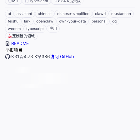
MIT
TypeScript
8.84 K
提交数
ai
assistant
chinese
chinese-simplified
clawd
crustacean
feishu
lark
openclaw
own-your-data
personal
qq
wecom
typescript
应用
定制我的领域
README
举报项目
31
4.73 K
386
访问 GitHub