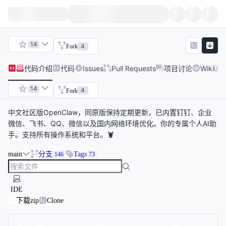
14
4
Fork
代码
介绍
代码
Issues
Pull Requests
项目讨论
Wiki
14
4
Fork
中文社区版OpenClaw，同原版保持定期更新，已内置钉钉、企业
微信、飞书、QQ、微信以及国内网络环境优化。你的专属个人AI助
手。支持所有操作系统和平台。🦞
main
分支
Tags
146
73
IDE
下载zip
Clone