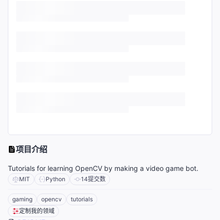
项目介绍
Tutorials for learning OpenCV by making a video game bot.
MIT
Python
14
提交数
gaming
opencv
tutorials
定制我的领域