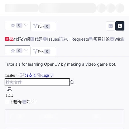
0
0
Fork
代码
介绍
代码
Issues
Pull Requests
项目讨论
Wiki
0
0
Fork
Tutorials for learning OpenCV by making a video game bot.
master
分支
Tags
1
0
IDE
下载zip
Clone